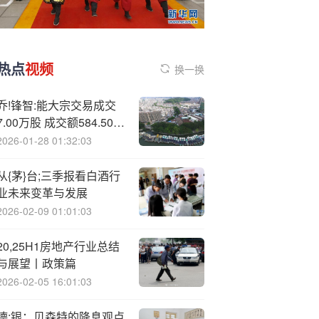
热点
视频
换一换
乔!锋智:能大宗交易成交
7.00万股 成交额584.50万
元
2026-01-28 01:32:03
从{茅}台;三季报看白酒行
业未来变革与发展
2026-02-09 01:01:03
20,25H1房地产行业总结
与展望丨政策篇
2026-02-05 16:01:03
德;银：贝森特的降息观点