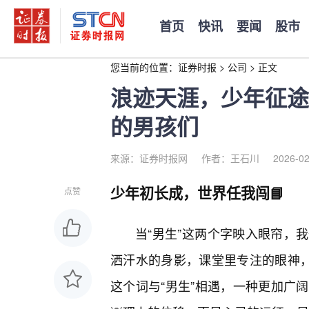
首页
快讯
要闻
股市
您当前的位置：
证券时报
>
公司
>
正文
浪迹天涯，少年征途
的男孩们
来源：证券时报网
作者：王石川
2026-02
少年初长成，世界任我闯📘
点赞
当“男生”这两个字映入眼帘，
洒汗水的身影，课堂里专注的眼神，
这个词与“男生”相遇，一种更加广