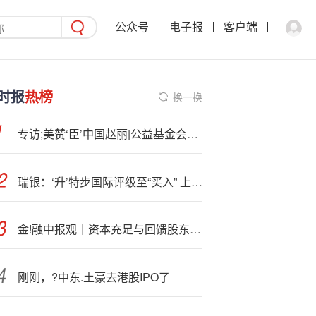
公众号
电子报
客户端
时报
热榜
换一换
专访;美赞‘臣’中国赵丽|公益基金会五周年，以“科学实证”守护母婴未来
瑞银：‘升’特步国际评级至“买入” 上调目标价至7.6港元
金!融中报观｜资本充足与回馈股东 上市险企中期分红背后的平衡术
刚刚，?中东.土豪去港股IPO了