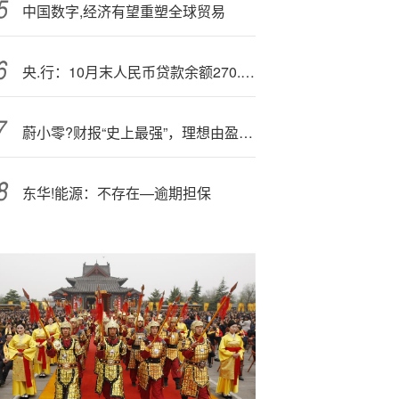
中国数字,经济有望重塑全球贸易
央.行：10月末人民币贷款余额270.61万亿元，同比增长6.5%
蔚小零?财报“史上最强”，理想由盈转亏
东华!能源：不存在—逾期担保